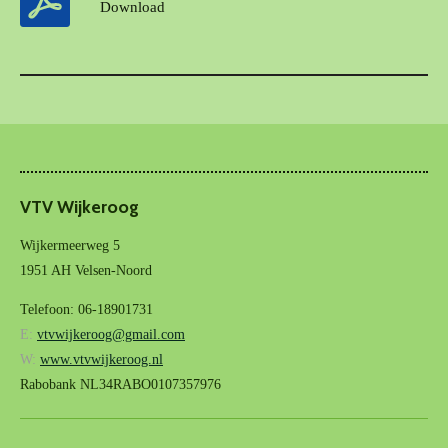
Download
VTV Wijkeroog
Wijkermeerweg 5
1951 AH Velsen-Noord
Telefoon: 06-18901731
E:
vtvwijkeroog@gmail.com
W:
www.vtvwijkeroog.nl
Rabobank NL34RABO0107357976