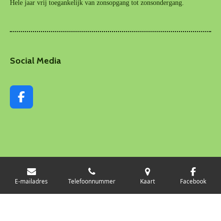
Hele jaar vrij toegankelijk van zonsopgang tot zonsondergang.
Social Media
F
a
c
e
b
o
o
k
E-mailadres
Telefoonnummer
Kaart
Facebook
© 2017-2026 VTV Wijkeroog