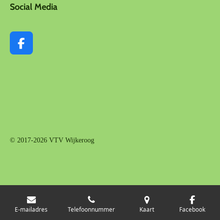
Social Media
F
a
c
e
b
o
o
k
© 2017-2026 VTV Wijkeroog
E-mailadres
Telefoonnummer
Kaart
Facebook