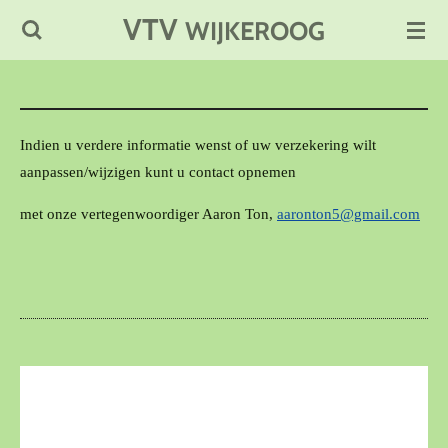
VTV
Ga
WIJKEROOG
direct
naar
de
hoofdinhoud
Indien u verdere informatie wenst of uw verzekering wilt
aanpassen/wijzigen kunt u contact opnemen
met onze vertegenwoordiger Aaron Ton,
aaronton5@gmail.com