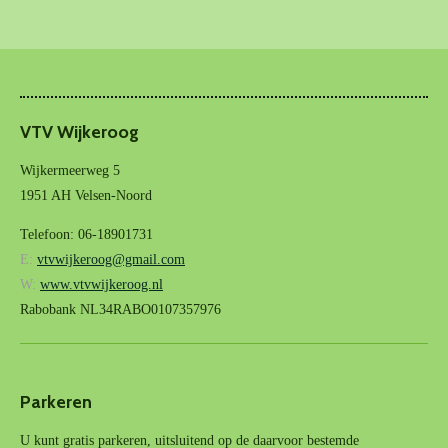
VTV Wijkeroog
Wijkermeerweg 5
1951 AH Velsen-Noord
Telefoon: 06-18901731
E:
vtvwijkeroog@gmail.com
W:
www.vtvwijkeroog.nl
Rabobank NL34RABO0107357976
Parkeren
U kunt gratis parkeren, uitsluitend op de daarvoor bestemde