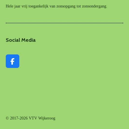
Hele jaar vrij toegankelijk van zonsopgang tot zonsondergang.
Social Media
F
a
c
e
b
o
o
k
© 2017-2026 VTV Wijkeroog