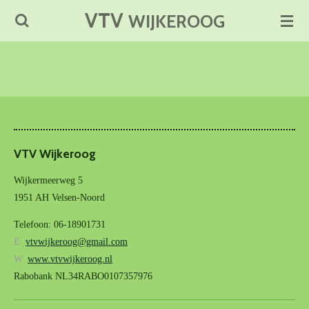
VTV
Ga
WIJKEROOG
direct
naar
de
hoofdinhoud
VTV Wijkeroog
Wijkermeerweg 5
1951 AH Velsen-Noord
Telefoon: 06-18901731
E:
vtvwijkeroog@gmail.com
W:
www.vtvwijkeroog.nl
Rabobank NL34RABO0107357976