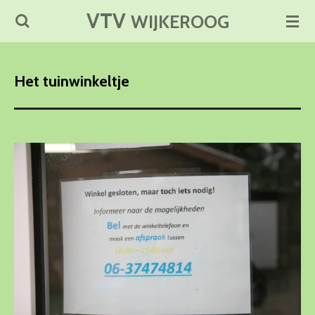
VTV
Ga
WIJKEROOG
direct
naar
de
Het tuinwinkeltje
hoofdinhoud