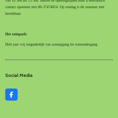
van 10.30u tot 13.30u. Buiten de openingstijden kunt u telefonisch
contact opnemen met 06-37474814. Op zondag is dit nummer niet
bereikbaar.
Het tuinpark:
Hele jaar vrij toegankelijk van zonsopgang tot zonsondergang.
Social Media
F
a
c
e